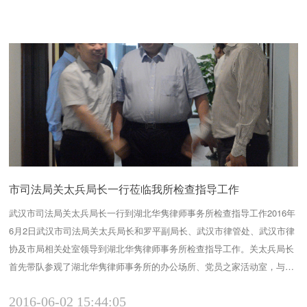
市司法局关太兵局长一行莅临我所检查指导工作
武汉市司法局关太兵局长一行到湖北华隽律师事务所检查指导工作2016年
6月2日武汉市司法局关太兵局长和罗平副局长、武汉市律管处、武汉市律
协及市局相关处室领导到湖北华隽律师事务所检查指导工作。关太兵局长
首先带队参观了湖北华隽律师事务所的办公场所、党员之家活动室，与该
所律师进行近距离、面对面的交谈。随后，关太兵局长一行认真听取了湖
2016-06-02 15:44:05
北华隽律师事务所主任刘昌国律师关于该律师事务所实行公司化管理运行