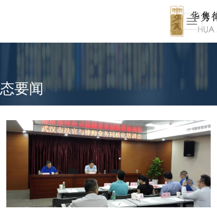
Toggle
navigati
态要闻