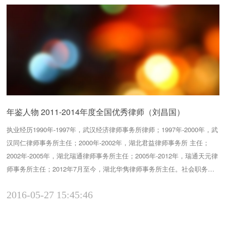
年鉴人物 2011-2014年度全国优秀律师（刘昌国）
执业经历1990年-1997年，武汉经济律师事务所律师；1997年-2000年，武
汉同仁律师事务所主任；2000年-2002年，湖北君益律师事务所 主任；
2002年-2005年，湖北瑞通律师事务所主任；2005年-2012年，瑞通天元律
师事务所主任；2012年7月至今，湖北华隽律师事务所主任。社会职务第
11届、12届武汉市政协委员、第13届武汉市政协常委；武汉知联会副会
2016-05-27 15:45:46
长；长江海商法学会副会长；中华全国律协海事海商专业委员会委员；湖
北省...